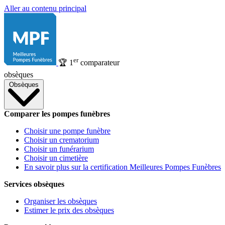
Aller au contenu principal
er
🏆
1
comparateur
obsèques
Obsèques
Comparer les pompes funèbres
Choisir une pompe funèbre
Choisir un crematorium
Choisir un funérarium
Choisir un cimetière
En savoir plus sur la certification Meilleures Pompes Funèbres
Services obsèques
Organiser les obsèques
Estimer le prix des obsèques