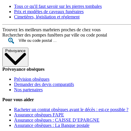
Tous ce qu'il faut savoir sur les pierres tombales
Prix et modèles de caveaux funéraires
Cimetières, législiation et réglement
Trouvez les meilleurs marbriers proches de chez vous
Rechercher des pompes funèbres par ville ou code postal
Prévoyance
Prévoyance obsèques
Prévision obsèques
Demander des devis comparatifs
Nos partenaires
Pour vous aider
Racheter un contrat obsèques avant le décès : est-ce possible ?
Assurance obsèques FAPE
Assurance obsèques : CAISSE D’EPARGNE
Assurance obsèques : La Banque postale