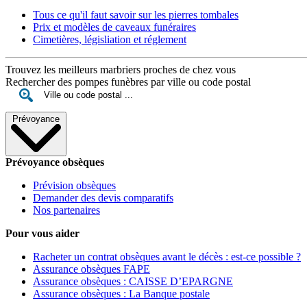
Tous ce qu'il faut savoir sur les pierres tombales
Prix et modèles de caveaux funéraires
Cimetières, législiation et réglement
Trouvez les meilleurs marbriers proches de chez vous
Rechercher des pompes funèbres par ville ou code postal
Prévoyance
Prévoyance obsèques
Prévision obsèques
Demander des devis comparatifs
Nos partenaires
Pour vous aider
Racheter un contrat obsèques avant le décès : est-ce possible ?
Assurance obsèques FAPE
Assurance obsèques : CAISSE D’EPARGNE
Assurance obsèques : La Banque postale