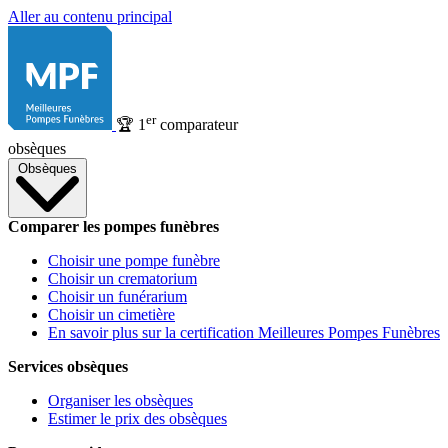
Aller au contenu principal
er
🏆
1
comparateur
obsèques
Obsèques
Comparer les pompes funèbres
Choisir une pompe funèbre
Choisir un crematorium
Choisir un funérarium
Choisir un cimetière
En savoir plus sur la certification Meilleures Pompes Funèbres
Services obsèques
Organiser les obsèques
Estimer le prix des obsèques