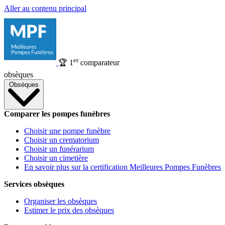
Aller au contenu principal
er
🏆
1
comparateur
obsèques
Obsèques
Comparer les pompes funèbres
Choisir une pompe funèbre
Choisir un crematorium
Choisir un funérarium
Choisir un cimetière
En savoir plus sur la certification Meilleures Pompes Funèbres
Services obsèques
Organiser les obsèques
Estimer le prix des obsèques