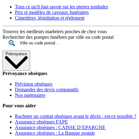
Tous ce qu'il faut savoir sur les pierres tombales
Prix et modèles de caveaux funéraires
Cimetières, législiation et réglement
Trouvez les meilleurs marbriers proches de chez vous
Rechercher des pompes funèbres par ville ou code postal
Prévoyance
Prévoyance obsèques
Prévision obsèques
Demander des devis comparatifs
Nos partenaires
Pour vous aider
Racheter un contrat obsèques avant le décès : est-ce possible ?
Assurance obsèques FAPE
Assurance obsèques : CAISSE D’EPARGNE
Assurance obsèques : La Banque postale