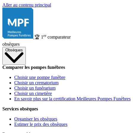
Aller au contenu principal
er
🏆
1
comparateur
obsèques
Obsèques
Comparer les pompes funèbres
Choisir une pompe funèbre
Choisir un crematorium
Choisir un funérarium
Choisir un cimetière
En savoir plus sur la certification Meilleures Pompes Funèbres
Services obsèques
Organiser les obsèques
Estimer le prix des obsèques