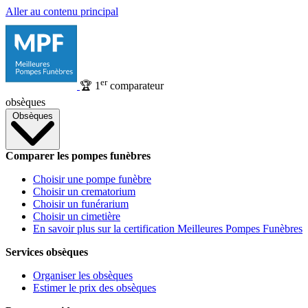
Aller au contenu principal
er
🏆
1
comparateur
obsèques
Obsèques
Comparer les pompes funèbres
Choisir une pompe funèbre
Choisir un crematorium
Choisir un funérarium
Choisir un cimetière
En savoir plus sur la certification Meilleures Pompes Funèbres
Services obsèques
Organiser les obsèques
Estimer le prix des obsèques