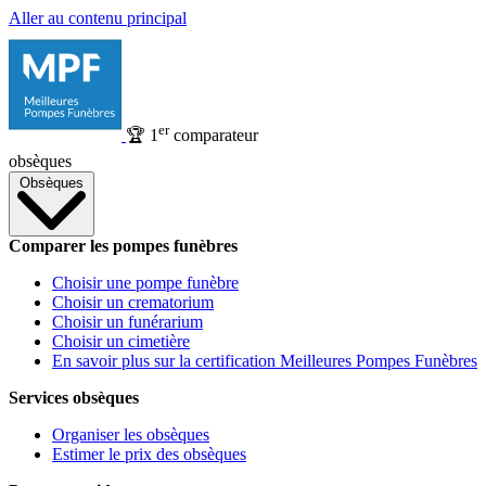
Aller au contenu principal
er
🏆
1
comparateur
obsèques
Obsèques
Comparer les pompes funèbres
Choisir une pompe funèbre
Choisir un crematorium
Choisir un funérarium
Choisir un cimetière
En savoir plus sur la certification Meilleures Pompes Funèbres
Services obsèques
Organiser les obsèques
Estimer le prix des obsèques