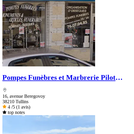
Pompes Funèbres et Marbrerie Pilot
Bourdon - Dignité Funéraire
16, avenue Beregovoy
38210 Tullins
4
/5
(1 avis)
top notes