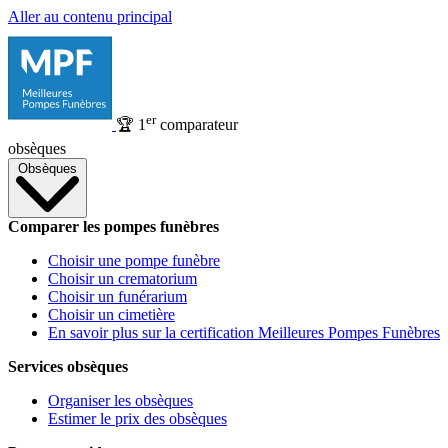
Aller au contenu principal
er
🏆
1
comparateur
obsèques
Obsèques
Comparer les pompes funèbres
Choisir une pompe funèbre
Choisir un crematorium
Choisir un funérarium
Choisir un cimetière
En savoir plus sur la certification Meilleures Pompes Funèbres
Services obsèques
Organiser les obsèques
Estimer le prix des obsèques