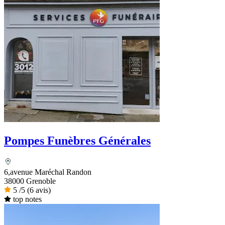
Pompes Funèbres Générales
6,avenue Maréchal Randon
38000 Grenoble
5
/5
(6 avis)
top notes