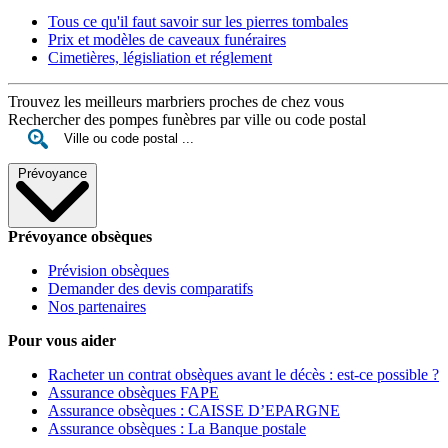
Tous ce qu'il faut savoir sur les pierres tombales
Prix et modèles de caveaux funéraires
Cimetières, législiation et réglement
Trouvez les meilleurs marbriers proches de chez vous
Rechercher des pompes funèbres par ville ou code postal
Prévoyance
Prévoyance obsèques
Prévision obsèques
Demander des devis comparatifs
Nos partenaires
Pour vous aider
Racheter un contrat obsèques avant le décès : est-ce possible ?
Assurance obsèques FAPE
Assurance obsèques : CAISSE D’EPARGNE
Assurance obsèques : La Banque postale