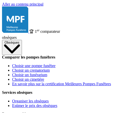
Aller au contenu principal
er
🏆
1
comparateur
obsèques
Obsèques
Comparer les pompes funèbres
Choisir une pompe funèbre
Choisir un crematorium
Choisir un funérarium
Choisir un cimetière
En savoir plus sur la certification Meilleures Pompes Funèbres
Services obsèques
Organiser les obsèques
Estimer le prix des obsèques