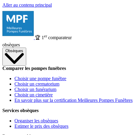
Aller au contenu principal
er
🏆
1
comparateur
obsèques
Obsèques
Comparer les pompes funèbres
Choisir une pompe funèbre
Choisir un crematorium
Choisir un funérarium
Choisir un cimetière
En savoir plus sur la certification Meilleures Pompes Funèbres
Services obsèques
Organiser les obsèques
Estimer le prix des obsèques