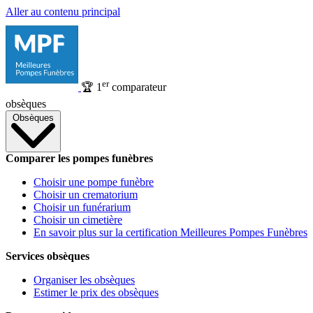
Aller au contenu principal
er
🏆
1
comparateur
obsèques
Obsèques
Comparer les pompes funèbres
Choisir une pompe funèbre
Choisir un crematorium
Choisir un funérarium
Choisir un cimetière
En savoir plus sur la certification Meilleures Pompes Funèbres
Services obsèques
Organiser les obsèques
Estimer le prix des obsèques