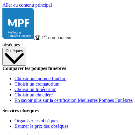
Aller au contenu principal
er
🏆
1
comparateur
obsèques
Obsèques
Comparer les pompes funèbres
Choisir une pompe funèbre
Choisir un crematorium
Choisir un funérarium
Choisir un cimetière
En savoir plus sur la certification Meilleures Pompes Funèbres
Services obsèques
Organiser les obsèques
Estimer le prix des obsèques