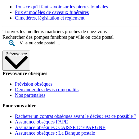
Tous ce qu'il faut savoir sur les pierres tombales
Prix et modèles de caveaux funéraires
Cimetières, législiation et réglement
Trouvez les meilleurs marbriers proches de chez vous
Rechercher des pompes funèbres par ville ou code postal
Prévoyance
Prévoyance obsèques
Prévision obsèques
Demander des devis comparatifs
Nos partenaires
Pour vous aider
Racheter un contrat obsèques avant le décès : est-ce possible ?
Assurance obsèques FAPE
Assurance obsèques : CAISSE D’EPARGNE
Assurance obsèques : La Banque postale