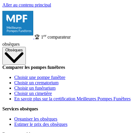
Aller au contenu principal
er
🏆
1
comparateur
obsèques
Obsèques
Comparer les pompes funèbres
Choisir une pompe funèbre
Choisir un crematorium
Choisir un funérarium
Choisir un cimetière
En savoir plus sur la certification Meilleures Pompes Funèbres
Services obsèques
Organiser les obsèques
Estimer le prix des obsèques