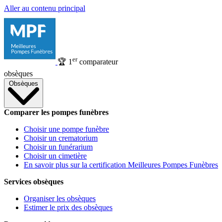
Aller au contenu principal
er
🏆
1
comparateur
obsèques
Obsèques
Comparer les pompes funèbres
Choisir une pompe funèbre
Choisir un crematorium
Choisir un funérarium
Choisir un cimetière
En savoir plus sur la certification Meilleures Pompes Funèbres
Services obsèques
Organiser les obsèques
Estimer le prix des obsèques