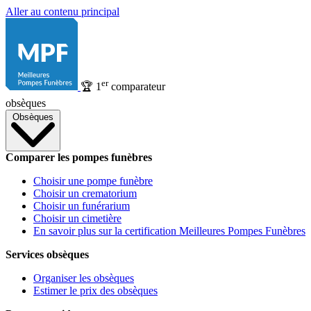
Aller au contenu principal
er
🏆
1
comparateur
obsèques
Obsèques
Comparer les pompes funèbres
Choisir une pompe funèbre
Choisir un crematorium
Choisir un funérarium
Choisir un cimetière
En savoir plus sur la certification Meilleures Pompes Funèbres
Services obsèques
Organiser les obsèques
Estimer le prix des obsèques