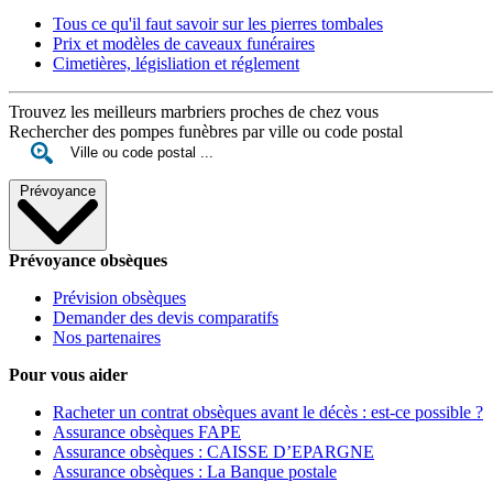
Tous ce qu'il faut savoir sur les pierres tombales
Prix et modèles de caveaux funéraires
Cimetières, législiation et réglement
Trouvez les meilleurs marbriers proches de chez vous
Rechercher des pompes funèbres par ville ou code postal
Prévoyance
Prévoyance obsèques
Prévision obsèques
Demander des devis comparatifs
Nos partenaires
Pour vous aider
Racheter un contrat obsèques avant le décès : est-ce possible ?
Assurance obsèques FAPE
Assurance obsèques : CAISSE D’EPARGNE
Assurance obsèques : La Banque postale