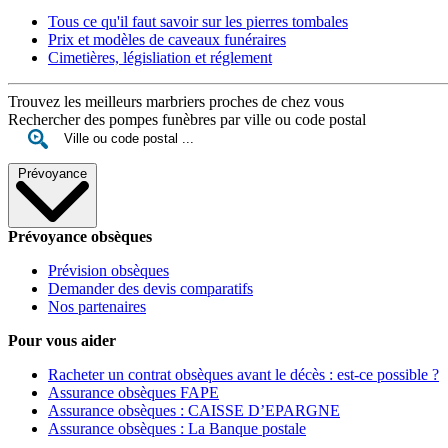
Tous ce qu'il faut savoir sur les pierres tombales
Prix et modèles de caveaux funéraires
Cimetières, législiation et réglement
Trouvez les meilleurs marbriers proches de chez vous
Rechercher des pompes funèbres par ville ou code postal
Prévoyance
Prévoyance obsèques
Prévision obsèques
Demander des devis comparatifs
Nos partenaires
Pour vous aider
Racheter un contrat obsèques avant le décès : est-ce possible ?
Assurance obsèques FAPE
Assurance obsèques : CAISSE D’EPARGNE
Assurance obsèques : La Banque postale