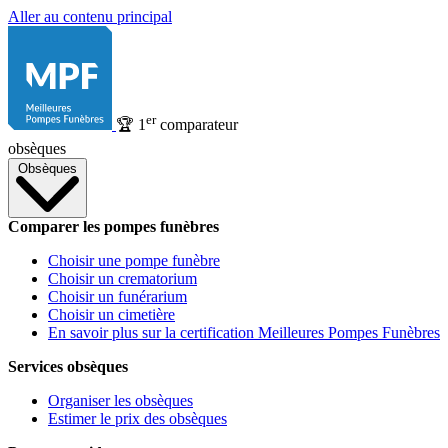
Aller au contenu principal
er
🏆
1
comparateur
obsèques
Obsèques
Comparer les pompes funèbres
Choisir une pompe funèbre
Choisir un crematorium
Choisir un funérarium
Choisir un cimetière
En savoir plus sur la certification Meilleures Pompes Funèbres
Services obsèques
Organiser les obsèques
Estimer le prix des obsèques