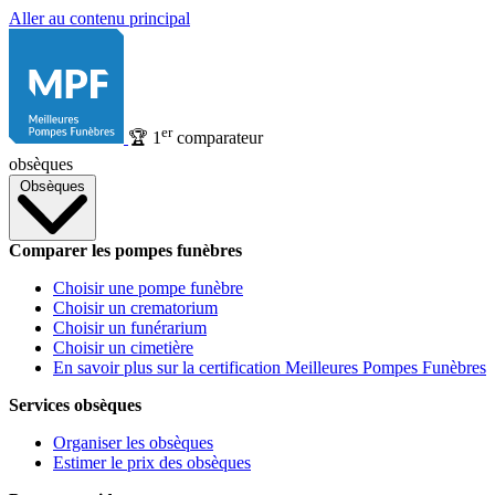
Aller au contenu principal
er
🏆
1
comparateur
obsèques
Obsèques
Comparer les pompes funèbres
Choisir une pompe funèbre
Choisir un crematorium
Choisir un funérarium
Choisir un cimetière
En savoir plus sur la certification Meilleures Pompes Funèbres
Services obsèques
Organiser les obsèques
Estimer le prix des obsèques