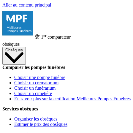
Aller au contenu principal
er
🏆
1
comparateur
obsèques
Obsèques
Comparer les pompes funèbres
Choisir une pompe funèbre
Choisir un crematorium
Choisir un funérarium
Choisir un cimetière
En savoir plus sur la certification Meilleures Pompes Funèbres
Services obsèques
Organiser les obsèques
Estimer le prix des obsèques