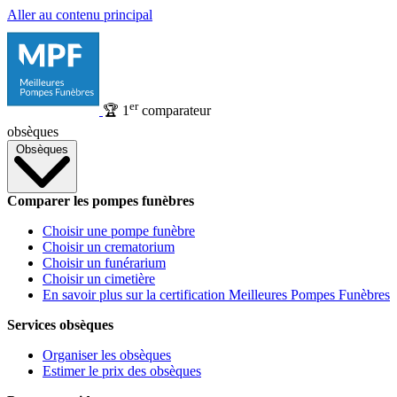
Aller au contenu principal
er
🏆
1
comparateur
obsèques
Obsèques
Comparer les pompes funèbres
Choisir une pompe funèbre
Choisir un crematorium
Choisir un funérarium
Choisir un cimetière
En savoir plus sur la certification Meilleures Pompes Funèbres
Services obsèques
Organiser les obsèques
Estimer le prix des obsèques