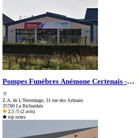
Pompes Funèbres Anémone Certenais -
Le Choix Funéraire
Z.A. de L’Hermitage, 31 rue des Artisans
35780 La Richardais
2,5
/5
(2 avis)
top notes