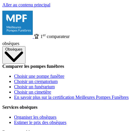
Aller au contenu principal
er
🏆
1
comparateur
obsèques
Obsèques
Comparer les pompes funèbres
Choisir une pompe funèbre
Choisir un crematorium
Choisir un funérarium
Choisir un cimetière
En savoir plus sur la certification Meilleures Pompes Funèbres
Services obsèques
Organiser les obsèques
Estimer le prix des obsèques