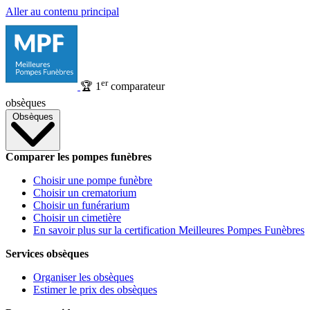
Aller au contenu principal
er
🏆
1
comparateur
obsèques
Obsèques
Comparer les pompes funèbres
Choisir une pompe funèbre
Choisir un crematorium
Choisir un funérarium
Choisir un cimetière
En savoir plus sur la certification Meilleures Pompes Funèbres
Services obsèques
Organiser les obsèques
Estimer le prix des obsèques