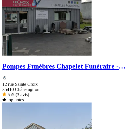
Pompes Funèbres Chapelet Funéraire -
Le Choix Funéraire
12 rue Sainte Croix
35410 Châteaugiron
5
/5
(3 avis)
top notes