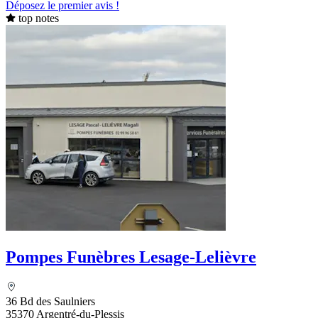
Déposez le premier avis !
top notes
Pompes Funèbres Lesage-Lelièvre
36 Bd des Saulniers
35370 Argentré-du-Plessis