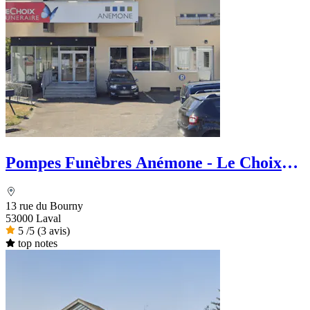
Pompes Funèbres Anémone - Le Choix
Funéraire
13 rue du Bourny
53000 Laval
5
/5
(3 avis)
top notes