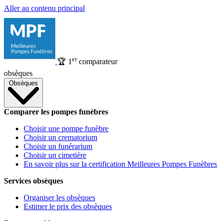
Aller au contenu principal
er
🏆
1
comparateur
obsèques
Obsèques
Comparer les pompes funèbres
Choisir une pompe funèbre
Choisir un crematorium
Choisir un funérarium
Choisir un cimetière
En savoir plus sur la certification Meilleures Pompes Funèbres
Services obsèques
Organiser les obsèques
Estimer le prix des obsèques