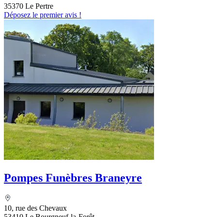
35370 Le Pertre
Déposez le premier avis !
Pompes Funèbres Braneyre
10, rue des Chevaux
53410 Le Bourgneuf-la-Forêt