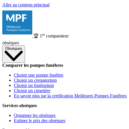
Aller au contenu principal
er
🏆
1
comparateur
obsèques
Obsèques
Comparer les pompes funèbres
Choisir une pompe funèbre
Choisir un crematorium
Choisir un funérarium
Choisir un cimetière
En savoir plus sur la certification Meilleures Pompes Funèbres
Services obsèques
Organiser les obsèques
Estimer le prix des obsèques