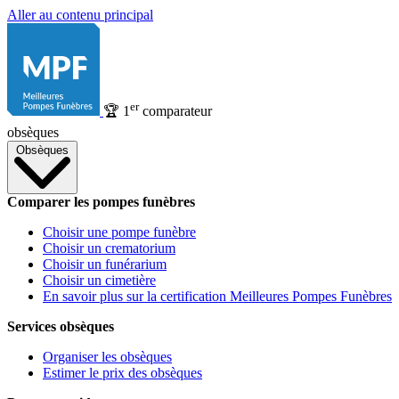
Aller au contenu principal
er
🏆
1
comparateur
obsèques
Obsèques
Comparer les pompes funèbres
Choisir une pompe funèbre
Choisir un crematorium
Choisir un funérarium
Choisir un cimetière
En savoir plus sur la certification Meilleures Pompes Funèbres
Services obsèques
Organiser les obsèques
Estimer le prix des obsèques