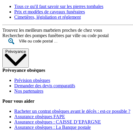
Tous ce qu'il faut savoir sur les pierres tombales
Prix et modèles de caveaux funéraires
Cimetières, législiation et réglement
Trouvez les meilleurs marbriers proches de chez vous
Rechercher des pompes funèbres par ville ou code postal
Prévoyance
Prévoyance obsèques
Prévision obsèques
Demander des devis comparatifs
Nos partenaires
Pour vous aider
Racheter un contrat obsèques avant le décès : est-ce possible ?
Assurance obsèques FAPE
Assurance obsèques : CAISSE D’EPARGNE
Assurance obsèques : La Banque postale