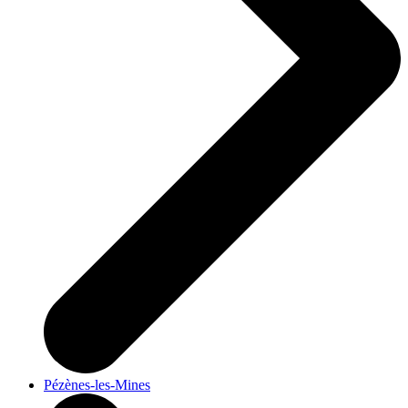
Pézènes-les-Mines