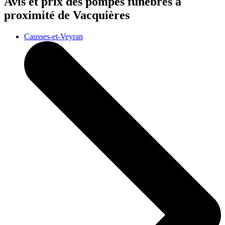
Avis et prix des
pompes funèbres
à
proximité de Vacquières
Causses-et-Veyran