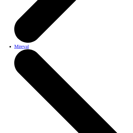
Mireval