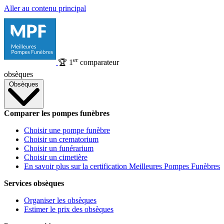
Aller au contenu principal
er
🏆
1
comparateur
obsèques
Obsèques
Comparer les pompes funèbres
Choisir une pompe funèbre
Choisir un crematorium
Choisir un funérarium
Choisir un cimetière
En savoir plus sur la certification Meilleures Pompes Funèbres
Services obsèques
Organiser les obsèques
Estimer le prix des obsèques