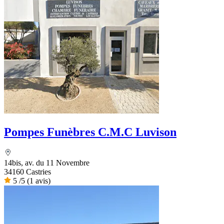
Pompes Funèbres C.M.C Luvison
14bis, av. du 11 Novembre
34160 Castries
5
/5
(1 avis)