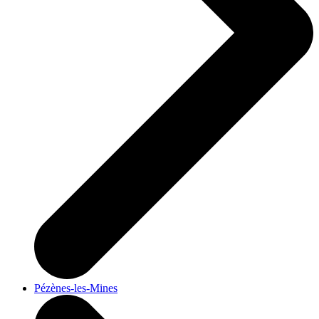
Pézènes-les-Mines