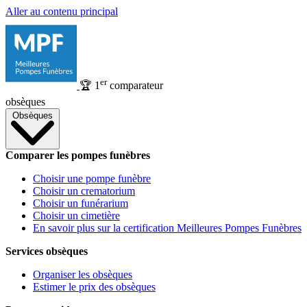
Aller au contenu principal
er
🏆
1
comparateur
obsèques
Obsèques
Comparer les pompes funèbres
Choisir une pompe funèbre
Choisir un crematorium
Choisir un funérarium
Choisir un cimetière
En savoir plus sur la certification Meilleures Pompes Funèbres
Services obsèques
Organiser les obsèques
Estimer le prix des obsèques