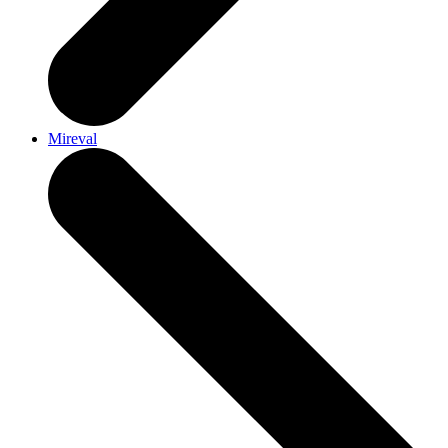
Mireval