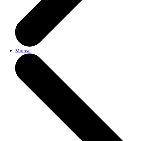
Mireval