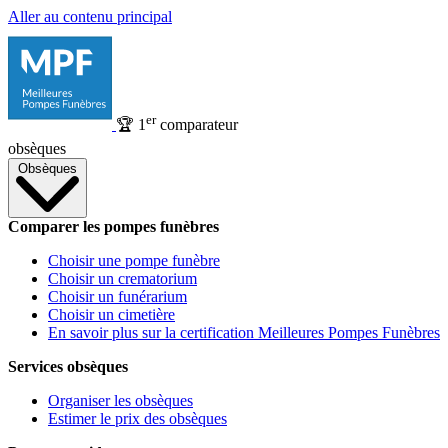
Aller au contenu principal
er
🏆
1
comparateur
obsèques
Obsèques
Comparer les pompes funèbres
Choisir une pompe funèbre
Choisir un crematorium
Choisir un funérarium
Choisir un cimetière
En savoir plus sur la certification Meilleures Pompes Funèbres
Services obsèques
Organiser les obsèques
Estimer le prix des obsèques