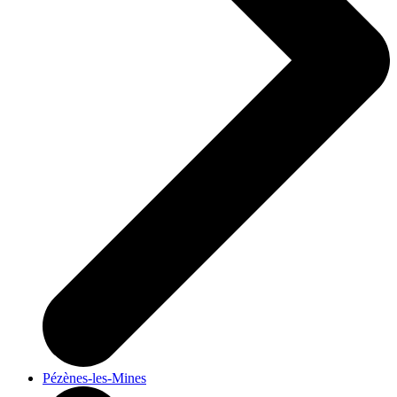
Pézènes-les-Mines