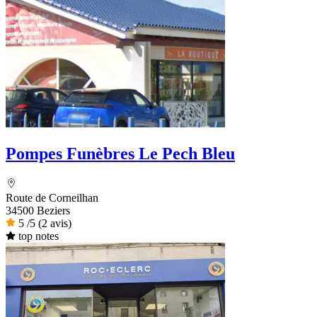
Pompes Funèbres Le Pech Bleu
Route de Corneilhan
34500 Beziers
5
/5
(2 avis)
top notes