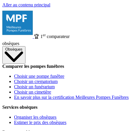
Aller au contenu principal
er
🏆
1
comparateur
obsèques
Obsèques
Comparer les pompes funèbres
Choisir une pompe funèbre
Choisir un crematorium
Choisir un funérarium
Choisir un cimetière
En savoir plus sur la certification Meilleures Pompes Funèbres
Services obsèques
Organiser les obsèques
Estimer le prix des obsèques