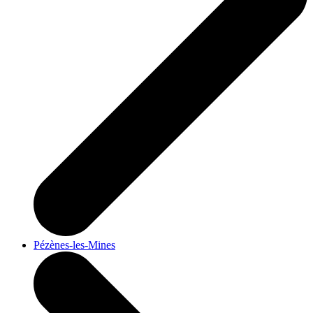
Pézènes-les-Mines