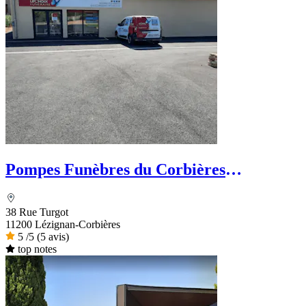
Pompes Funèbres du Corbières
Minervois - Le Choix Funéraire
38 Rue Turgot
11200 Lézignan-Corbières
5
/5
(5 avis)
top notes