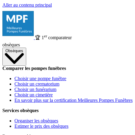
Aller au contenu principal
er
🏆
1
comparateur
obsèques
Obsèques
Comparer les pompes funèbres
Choisir une pompe funèbre
Choisir un crematorium
Choisir un funérarium
Choisir un cimetière
En savoir plus sur la certification Meilleures Pompes Funèbres
Services obsèques
Organiser les obsèques
Estimer le prix des obsèques