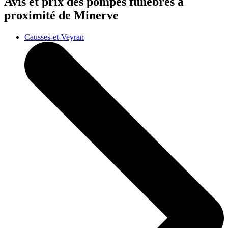
Avis et prix des
pompes funèbres
à
proximité de Minerve
Causses-et-Veyran