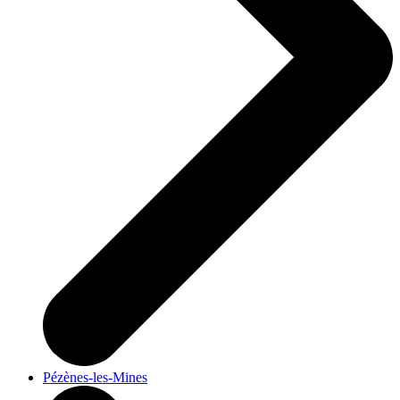
Pézènes-les-Mines