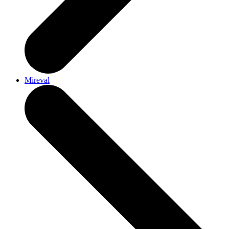
Mireval