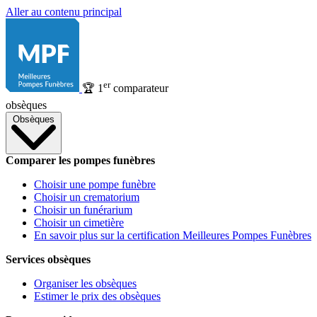
Aller au contenu principal
er
🏆
1
comparateur
obsèques
Obsèques
Comparer les pompes funèbres
Choisir une pompe funèbre
Choisir un crematorium
Choisir un funérarium
Choisir un cimetière
En savoir plus sur la certification Meilleures Pompes Funèbres
Services obsèques
Organiser les obsèques
Estimer le prix des obsèques