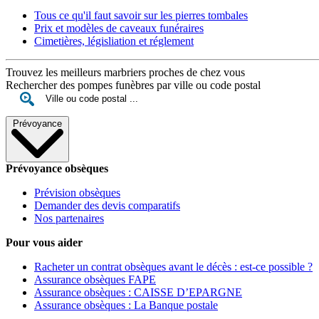
Tous ce qu'il faut savoir sur les pierres tombales
Prix et modèles de caveaux funéraires
Cimetières, législiation et réglement
Trouvez les meilleurs marbriers proches de chez vous
Rechercher des pompes funèbres par ville ou code postal
Prévoyance
Prévoyance obsèques
Prévision obsèques
Demander des devis comparatifs
Nos partenaires
Pour vous aider
Racheter un contrat obsèques avant le décès : est-ce possible ?
Assurance obsèques FAPE
Assurance obsèques : CAISSE D’EPARGNE
Assurance obsèques : La Banque postale