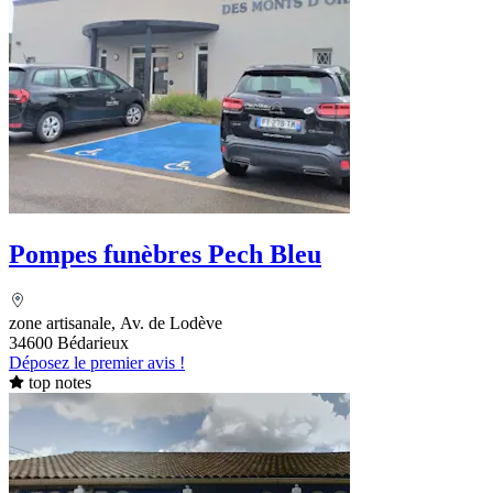
Pompes funèbres Pech Bleu
zone artisanale, Av. de Lodève
34600 Bédarieux
Déposez le premier avis !
top notes