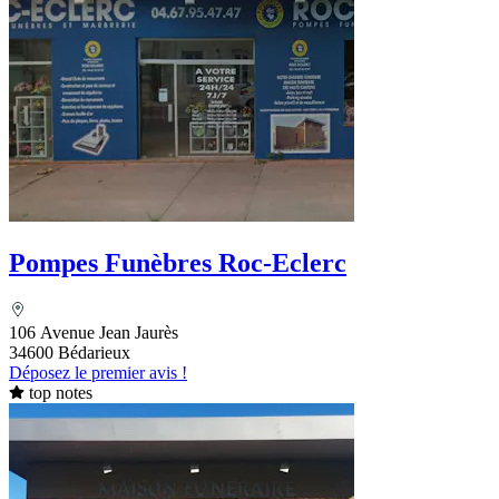
Pompes Funèbres Roc-Eclerc
106 Avenue Jean Jaurès
34600 Bédarieux
Déposez le premier avis !
top notes