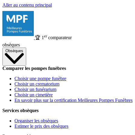
Aller au contenu principal
er
🏆
1
comparateur
obsèques
Obsèques
Comparer les pompes funèbres
Choisir une pompe funèbre
Choisir un crematorium
Choisir un funérarium
Choisir un cimetière
En savoir plus sur la certification Meilleures Pompes Funèbres
Services obsèques
Organiser les obsèques
Estimer le prix des obsèques