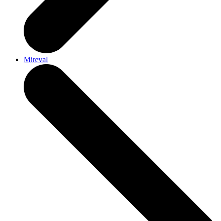
Mireval