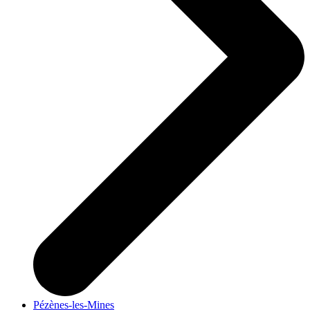
Pézènes-les-Mines