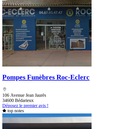
Pompes Funèbres Roc-Eclerc
106 Avenue Jean Jaurès
34600 Bédarieux
Déposez le premier avis !
top notes