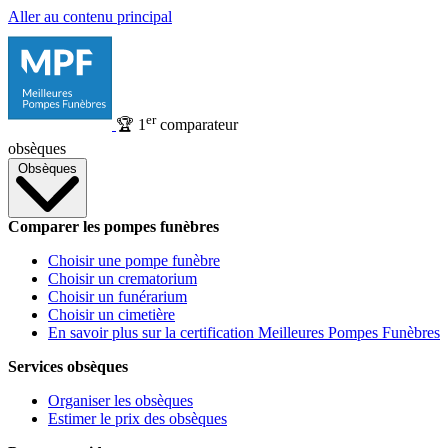
Aller au contenu principal
er
🏆
1
comparateur
obsèques
Obsèques
Comparer les pompes funèbres
Choisir une pompe funèbre
Choisir un crematorium
Choisir un funérarium
Choisir un cimetière
En savoir plus sur la certification Meilleures Pompes Funèbres
Services obsèques
Organiser les obsèques
Estimer le prix des obsèques