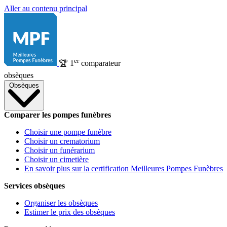
Aller au contenu principal
er
🏆
1
comparateur
obsèques
Obsèques
Comparer les pompes funèbres
Choisir une pompe funèbre
Choisir un crematorium
Choisir un funérarium
Choisir un cimetière
En savoir plus sur la certification Meilleures Pompes Funèbres
Services obsèques
Organiser les obsèques
Estimer le prix des obsèques