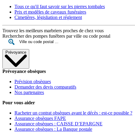
Tous ce qu'il faut savoir sur les pierres tombales
Prix et modèles de caveaux funéraires
Cimetières, législiation et réglement
Trouvez les meilleurs marbriers proches de chez vous
Rechercher des pompes funèbres par ville ou code postal
Prévoyance
Prévoyance obsèques
Prévision obsèques
Demander des devis comparatifs
Nos partenaires
Pour vous aider
Racheter un contrat obsèques avant le décès : est-ce possible ?
Assurance obsèques FAPE
Assurance obsèques : CAISSE D’EPARGNE
Assurance obsèques : La Banque postale