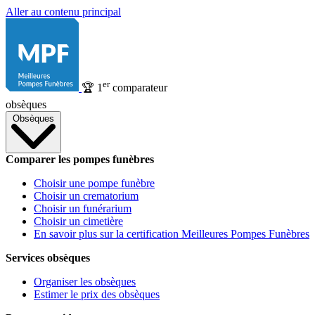
Aller au contenu principal
er
🏆
1
comparateur
obsèques
Obsèques
Comparer les pompes funèbres
Choisir une pompe funèbre
Choisir un crematorium
Choisir un funérarium
Choisir un cimetière
En savoir plus sur la certification Meilleures Pompes Funèbres
Services obsèques
Organiser les obsèques
Estimer le prix des obsèques