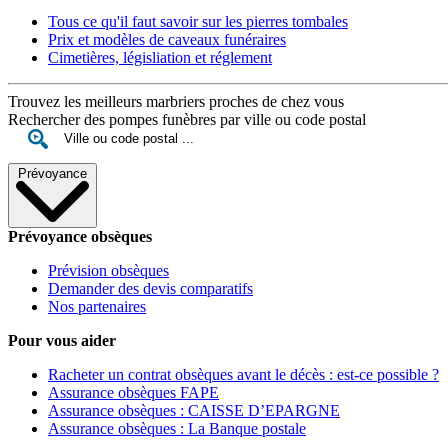
Tous ce qu'il faut savoir sur les pierres tombales
Prix et modèles de caveaux funéraires
Cimetières, législiation et réglement
Trouvez les meilleurs marbriers proches de chez vous
Rechercher des pompes funèbres par ville ou code postal
Prévoyance
Prévoyance obsèques
Prévision obsèques
Demander des devis comparatifs
Nos partenaires
Pour vous aider
Racheter un contrat obsèques avant le décès : est-ce possible ?
Assurance obsèques FAPE
Assurance obsèques : CAISSE D’EPARGNE
Assurance obsèques : La Banque postale