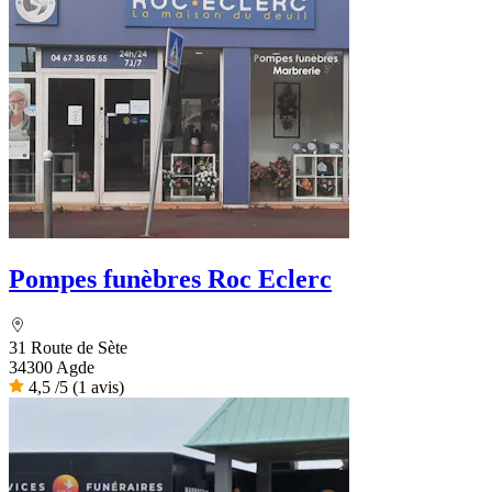
Pompes funèbres Roc Eclerc
31 Route de Sète
34300 Agde
4,5
/5
(1 avis)