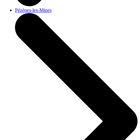
Pézènes-les-Mines