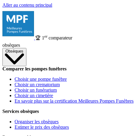
Aller au contenu principal
er
🏆
1
comparateur
obsèques
Obsèques
Comparer les pompes funèbres
Choisir une pompe funèbre
Choisir un crematorium
Choisir un funérarium
Choisir un cimetière
En savoir plus sur la certification Meilleures Pompes Funèbres
Services obsèques
Organiser les obsèques
Estimer le prix des obsèques