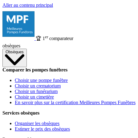
Aller au contenu principal
er
🏆
1
comparateur
obsèques
Obsèques
Comparer les pompes funèbres
Choisir une pompe funèbre
Choisir un crematorium
Choisir un funérarium
Choisir un cimetière
En savoir plus sur la certification Meilleures Pompes Funèbres
Services obsèques
Organiser les obsèques
Estimer le prix des obsèques