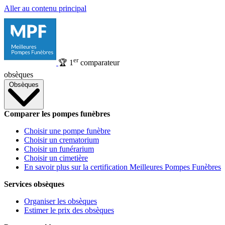
Aller au contenu principal
er
🏆
1
comparateur
obsèques
Obsèques
Comparer les pompes funèbres
Choisir une pompe funèbre
Choisir un crematorium
Choisir un funérarium
Choisir un cimetière
En savoir plus sur la certification Meilleures Pompes Funèbres
Services obsèques
Organiser les obsèques
Estimer le prix des obsèques