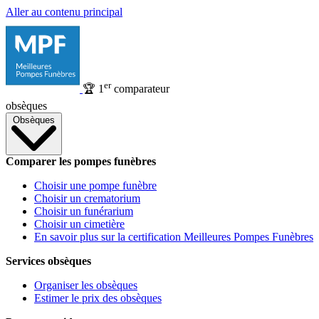
Aller au contenu principal
er
🏆
1
comparateur
obsèques
Obsèques
Comparer les pompes funèbres
Choisir une pompe funèbre
Choisir un crematorium
Choisir un funérarium
Choisir un cimetière
En savoir plus sur la certification Meilleures Pompes Funèbres
Services obsèques
Organiser les obsèques
Estimer le prix des obsèques