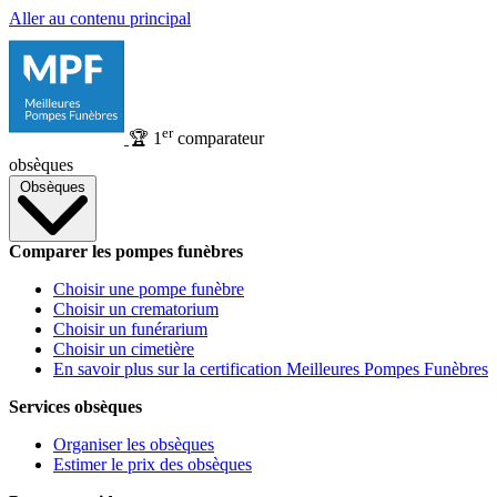
Aller au contenu principal
er
🏆
1
comparateur
obsèques
Obsèques
Comparer les pompes funèbres
Choisir une pompe funèbre
Choisir un crematorium
Choisir un funérarium
Choisir un cimetière
En savoir plus sur la certification Meilleures Pompes Funèbres
Services obsèques
Organiser les obsèques
Estimer le prix des obsèques