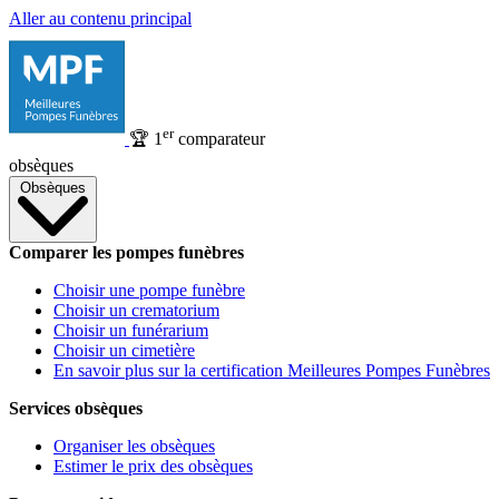
Aller au contenu principal
er
🏆
1
comparateur
obsèques
Obsèques
Comparer les pompes funèbres
Choisir une pompe funèbre
Choisir un crematorium
Choisir un funérarium
Choisir un cimetière
En savoir plus sur la certification Meilleures Pompes Funèbres
Services obsèques
Organiser les obsèques
Estimer le prix des obsèques