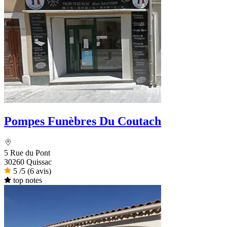
Pompes Funèbres Du Coutach
5 Rue du Pont
30260 Quissac
5
/5
(6 avis)
top notes