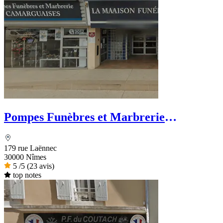
Pompes Funèbres et Marbrerie
Camarguaise - Dignité Funéraire
179 rue Laënnec
30000 Nîmes
5
/5
(23 avis)
top notes