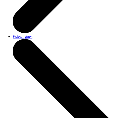
Estézargues