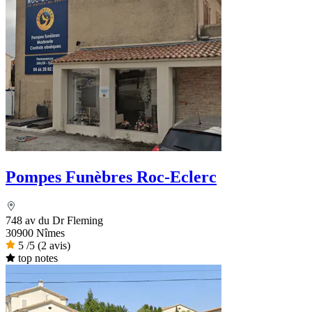
Pompes Funèbres Roc-Eclerc
748 av du Dr Fleming
30900 Nîmes
5
/5
(2 avis)
top notes