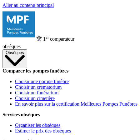
Aller au contenu principal
er
🏆
1
comparateur
obsèques
Obsèques
Comparer les pompes funèbres
Choisir une pompe funèbre
Choisir un crematorium
Choisir un funérarium
Choisir un cimetière
En savoir plus sur la certification Meilleures Pompes Funèbres
Services obsèques
Organiser les obsèques
Estimer le prix des obsèques