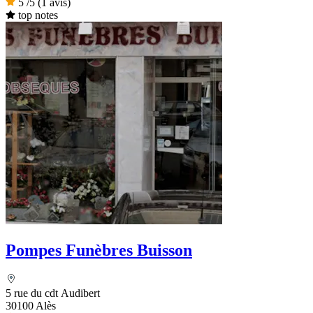
5
/5
(1 avis)
top notes
Pompes Funèbres Buisson
5 rue du cdt Audibert
30100 Alès