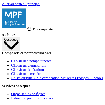
Aller au contenu principal
er
🏆
1
comparateur
obsèques
Obsèques
Comparer les pompes funèbres
Choisir une pompe funèbre
Choisir un crematorium
Choisir un funérarium
Choisir un cimetière
En savoir plus sur la certification Meilleures Pompes Funèbres
Services obsèques
Organiser les obsèques
Estimer le prix des obsèques