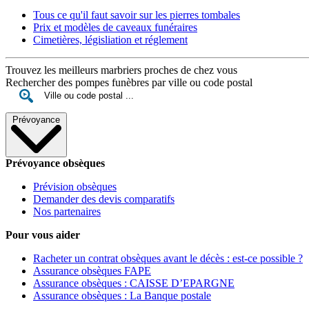
Tous ce qu'il faut savoir sur les pierres tombales
Prix et modèles de caveaux funéraires
Cimetières, législiation et réglement
Trouvez les meilleurs marbriers proches de chez vous
Rechercher des pompes funèbres par ville ou code postal
Prévoyance
Prévoyance obsèques
Prévision obsèques
Demander des devis comparatifs
Nos partenaires
Pour vous aider
Racheter un contrat obsèques avant le décès : est-ce possible ?
Assurance obsèques FAPE
Assurance obsèques : CAISSE D’EPARGNE
Assurance obsèques : La Banque postale