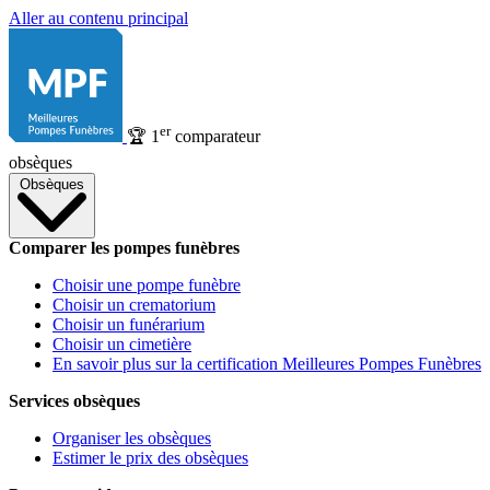
Aller au contenu principal
er
🏆
1
comparateur
obsèques
Obsèques
Comparer les pompes funèbres
Choisir une pompe funèbre
Choisir un crematorium
Choisir un funérarium
Choisir un cimetière
En savoir plus sur la certification Meilleures Pompes Funèbres
Services obsèques
Organiser les obsèques
Estimer le prix des obsèques