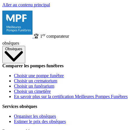
Aller au contenu principal
er
🏆
1
comparateur
obsèques
Obsèques
Comparer les pompes funèbres
Choisir une pompe funèbre
Choisir un crematorium
Choisir un funérarium
Choisir un cimetière
En savoir plus sur la certification Meilleures Pompes Funèbres
Services obsèques
Organiser les obsèques
Estimer le prix des obsèques