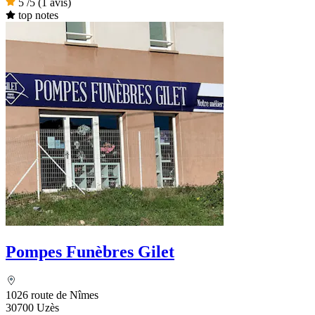
5
/5
(1 avis)
top notes
Pompes Funèbres Gilet
1026 route de Nîmes
30700 Uzès