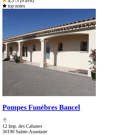
4,5
/5
(9 avis)
top notes
Pompes Funèbres Bancel
12 Imp. des Cabanes
30190 Sainte-Anastasie