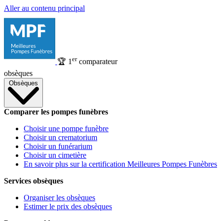
Aller au contenu principal
er
🏆
1
comparateur
obsèques
Obsèques
Comparer les pompes funèbres
Choisir une pompe funèbre
Choisir un crematorium
Choisir un funérarium
Choisir un cimetière
En savoir plus sur la certification Meilleures Pompes Funèbres
Services obsèques
Organiser les obsèques
Estimer le prix des obsèques