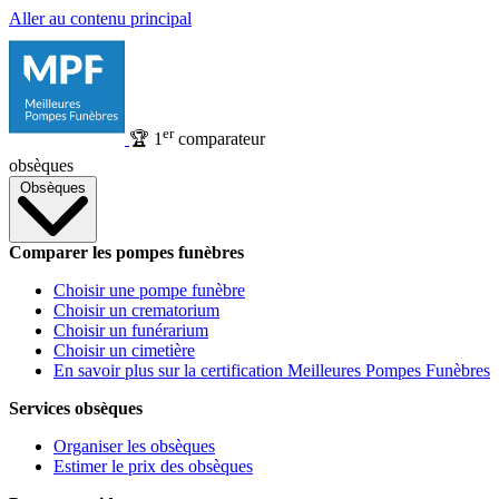
Aller au contenu principal
er
🏆
1
comparateur
obsèques
Obsèques
Comparer les pompes funèbres
Choisir une pompe funèbre
Choisir un crematorium
Choisir un funérarium
Choisir un cimetière
En savoir plus sur la certification Meilleures Pompes Funèbres
Services obsèques
Organiser les obsèques
Estimer le prix des obsèques