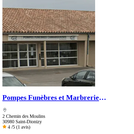
Pompes Funèbres et Marbrerie
Camarguaise - Dignité Funéraire
2 Chemin des Moulins
30980 Saint-Dionizy
4
/5
(1 avis)