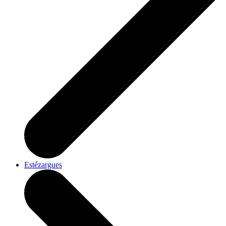
Estézargues