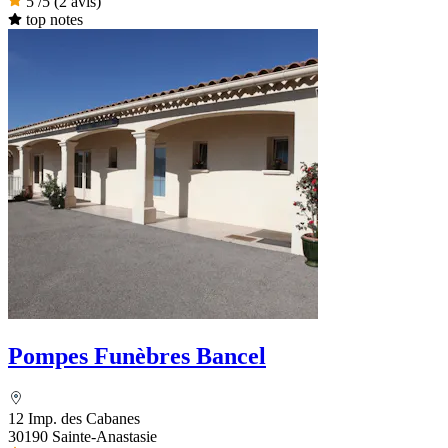
5
/5
(2 avis)
top notes
Pompes Funèbres Bancel
12 Imp. des Cabanes
30190 Sainte-Anastasie