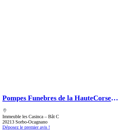
Pompes Funebres de la HauteCorse
(SASU) Etablissement secondaire
MEFETTAR Assia
Immeuble les Casinca – Bât C
20213 Sorbo-Ocagnano
Déposez le premier avis !