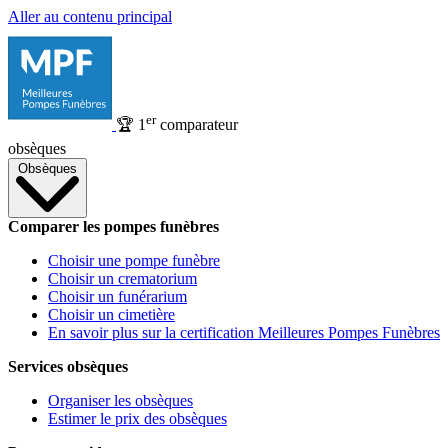
Aller au contenu principal
er
🏆
1
comparateur
obsèques
Obsèques
Comparer les pompes funèbres
Choisir une pompe funèbre
Choisir un crematorium
Choisir un funérarium
Choisir un cimetière
En savoir plus sur la certification Meilleures Pompes Funèbres
Services obsèques
Organiser les obsèques
Estimer le prix des obsèques