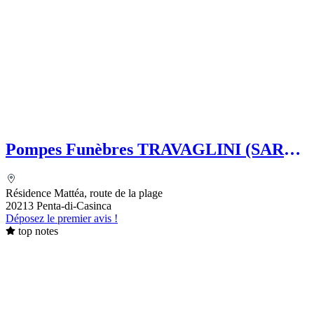
Pompes Funèbres TRAVAGLINI (SARL)
Folelli Centre Corse Grégoire
TRAVAGLINI - Chambre Funéraire
Résidence Mattéa, route de la plage
20213 Penta-di-Casinca
Déposez le premier avis !
top notes