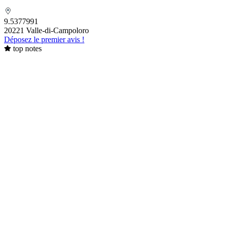
MAZZIERI François - Chambre
funéraire
9.5377991
20221 Valle-di-Campoloro
Déposez le premier avis !
top notes