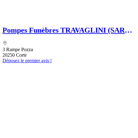
Pompes Funèbres TRAVAGLINI (SARL)
Folelli Centre Corse Etablissement
secondaire Grégoire TRAVAGLINI
3 Rampe Pozza
20250 Corte
Déposez le premier avis !