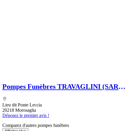
Pompes Funèbres TRAVAGLINI (SARL)
Folelli Centre Corse Etablissement
secondaire Grégoire TRAVAGLINI
Lieu dit Ponte Leccia
20218 Morosaglia
Déposez le premier avis !
Comparez d'autres pompes funèbres