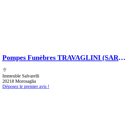
Pompes Funèbres TRAVAGLINI (SARL)
Folelli Centre Corse Etablissement
secondaire Pompes funèbres Impériales
Immeuble Salvarelli
Grégoire TRAVAGLINI
20218 Morosaglia
Déposez le premier avis !