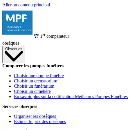
Aller au contenu principal
er
🏆
1
comparateur
obsèques
Obsèques
Comparer les pompes funèbres
Choisir une pompe funèbre
Choisir un crematorium
Choisir un funérarium
Choisir un cimetière
En savoir plus sur la certification Meilleures Pompes Funèbres
Services obsèques
Organiser les obsèques
Estimer le prix des obsèques