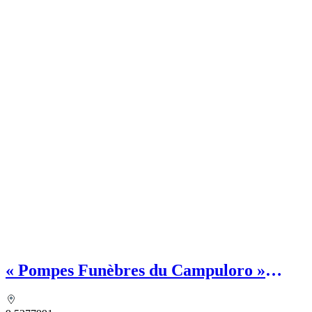
« Pompes Funèbres du Campuloro »
MAZZIERI François - Chambre
funéraire