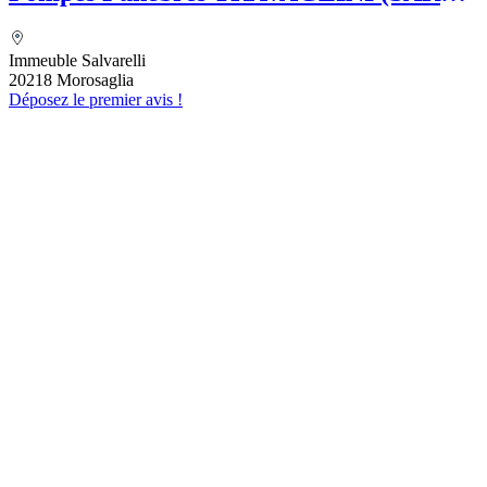
Folelli Centre Corse Etablissement
secondaire Pompes funèbres Impériales
Immeuble Salvarelli
Grégoire TRAVAGLINI
20218 Morosaglia
Déposez le premier avis !