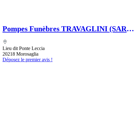
Pompes Funèbres TRAVAGLINI (SARL)
Folelli Centre Corse Etablissement
secondaire Grégoire TRAVAGLINI
Lieu dit Ponte Leccia
20218 Morosaglia
Déposez le premier avis !