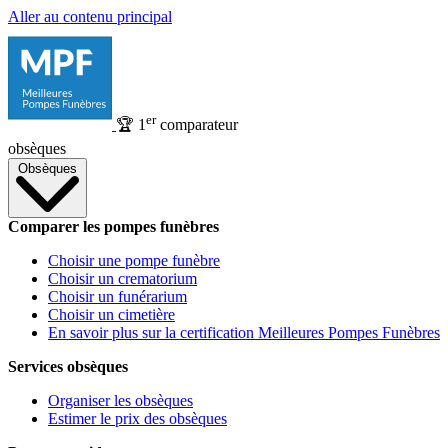
Aller au contenu principal
er
🏆
1
comparateur
obsèques
Obsèques
Comparer les pompes funèbres
Choisir une pompe funèbre
Choisir un crematorium
Choisir un funérarium
Choisir un cimetière
En savoir plus sur la certification Meilleures Pompes Funèbres
Services obsèques
Organiser les obsèques
Estimer le prix des obsèques