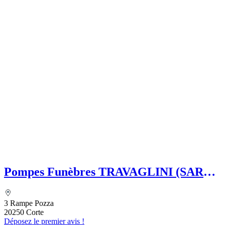
Pompes Funèbres TRAVAGLINI (SARL)
Folelli Centre Corse Etablissement
secondaire Grégoire TRAVAGLINI
3 Rampe Pozza
20250 Corte
Déposez le premier avis !