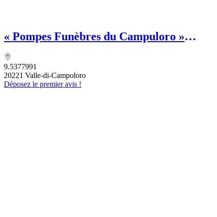
« Pompes Funèbres du Campuloro »
MAZZIERI François - Chambre
funéraire
9.5377991
20221 Valle-di-Campoloro
Déposez le premier avis !