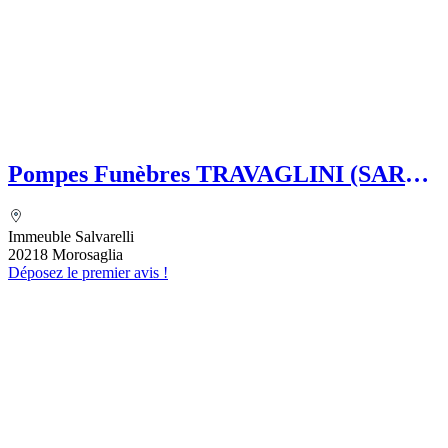
Pompes Funèbres TRAVAGLINI (SARL)
Folelli Centre Corse Etablissement
secondaire Pompes funèbres Impériales
Immeuble Salvarelli
Grégoire TRAVAGLINI
20218 Morosaglia
Déposez le premier avis !