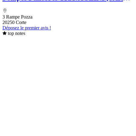
Folelli Centre Corse Etablissement
secondaire Grégoire TRAVAGLINI
3 Rampe Pozza
20250 Corte
Déposez le premier avis !
top notes