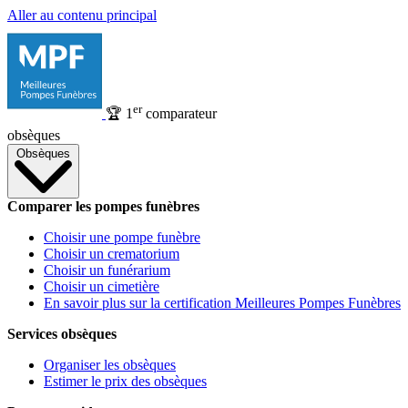
Aller au contenu principal
er
🏆
1
comparateur
obsèques
Obsèques
Comparer les pompes funèbres
Choisir une pompe funèbre
Choisir un crematorium
Choisir un funérarium
Choisir un cimetière
En savoir plus sur la certification Meilleures Pompes Funèbres
Services obsèques
Organiser les obsèques
Estimer le prix des obsèques