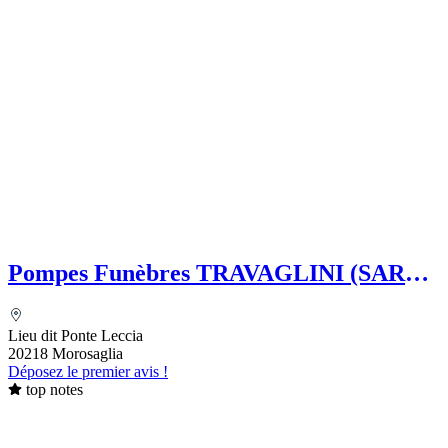
Pompes Funèbres TRAVAGLINI (SARL)
Folelli Centre Corse Etablissement
secondaire Grégoire TRAVAGLINI
Lieu dit Ponte Leccia
20218 Morosaglia
Déposez le premier avis !
top notes