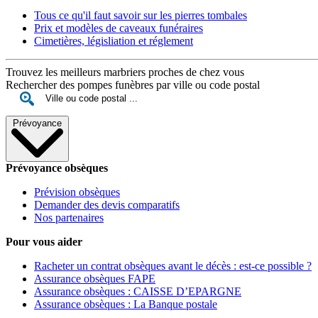
Tous ce qu'il faut savoir sur les pierres tombales
Prix et modèles de caveaux funéraires
Cimetières, législiation et réglement
Trouvez les meilleurs marbriers proches de chez vous
Rechercher des pompes funèbres par ville ou code postal
Prévoyance
Prévoyance obsèques
Prévision obsèques
Demander des devis comparatifs
Nos partenaires
Pour vous aider
Racheter un contrat obsèques avant le décès : est-ce possible ?
Assurance obsèques FAPE
Assurance obsèques : CAISSE D’EPARGNE
Assurance obsèques : La Banque postale