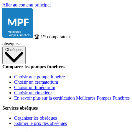
Aller au contenu principal
er
🏆
1
comparateur
obsèques
Obsèques
Comparer les pompes funèbres
Choisir une pompe funèbre
Choisir un crematorium
Choisir un funérarium
Choisir un cimetière
En savoir plus sur la certification Meilleures Pompes Funèbres
Services obsèques
Organiser les obsèques
Estimer le prix des obsèques